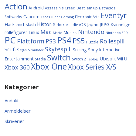
Action
Android
Assassin's Creed
Beat 'em up
Bethesda
Eventyr
Capcom
Softworks
Electronic Arts
Cross Older Gaming
Historie
Hack-and-slash
Japan
Kvinnelige
iOS
JRPG
Horror
Indie
Nintendo
Mac
rollefigurer
Linux
Musikk
Mario
Nintendo EPD
PC
PS4
PS5
Plattform
PS3
Rollespill
Puzzle
Skytespill
Sci-fi
Sniking
Sony Interactive
Sega
Simulator
Switch
Entertainment
Ubisoft
Wii U
Stadia
Switch 2
Teologi
Xbox One
Xbox Series X/S
Xbox 360
Kategorier
Andakt
Anmeldelser
Skriverier