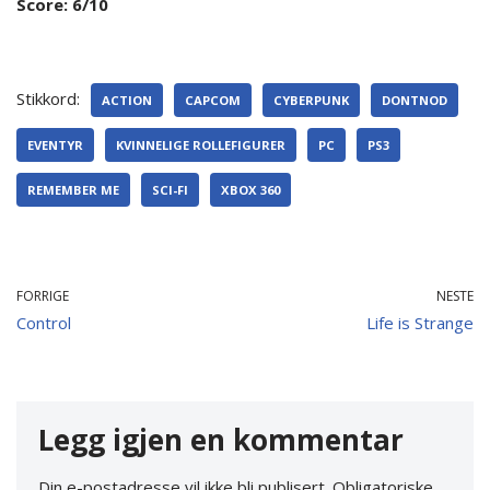
Score: 6/10
Stikkord:
ACTION
CAPCOM
CYBERPUNK
DONTNOD
EVENTYR
KVINNELIGE ROLLEFIGURER
PC
PS3
REMEMBER ME
SCI-FI
XBOX 360
FORRIGE
NESTE
Control
Life is Strange
Legg igjen en kommentar
Din e-postadresse vil ikke bli publisert.
Obligatoriske