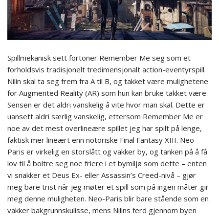
Spillmekanisk sett fortoner Remember Me seg som et
forholdsvis tradisjonelt tredimensjonalt action-eventyrspill.
Nilin skal ta seg frem fra A til B, og takket være mulighetene
for Augmented Reality (AR) som hun kan bruke takket være
Sensen er det aldri vanskelig å vite hvor man skal. Dette er
uansett aldri særlig vanskelig, ettersom Remember Me er
noe av det mest overlineære spillet jeg har spilt på lenge,
faktisk mer lineært enn notoriske Final Fantasy XIII. Neo-
Paris er virkelig en storslått og vakker by, og tanken på å få
lov til å boltre seg noe friere i et bymiljø som dette – enten
vi snakker et Deus Ex- eller Assassin’s Creed-nivå – gjør
meg bare trist når jeg møter et spill som på ingen måter gir
meg denne muligheten. Neo-Paris blir bare stående som en
vakker bakgrunnskulisse, mens Nilins ferd gjennom byen