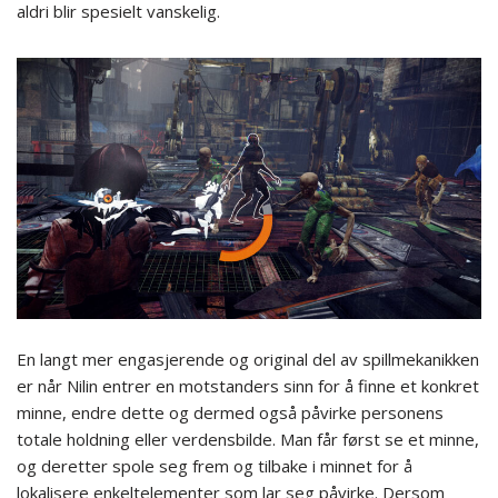
aldri blir spesielt vanskelig.
En langt mer engasjerende og original del av spillmekanikken
er når Nilin entrer en motstanders sinn for å finne et konkret
minne, endre dette og dermed også påvirke personens
totale holdning eller verdensbilde. Man får først se et minne,
og deretter spole seg frem og tilbake i minnet for å
lokalisere enkeltelementer som lar seg påvirke. Dersom