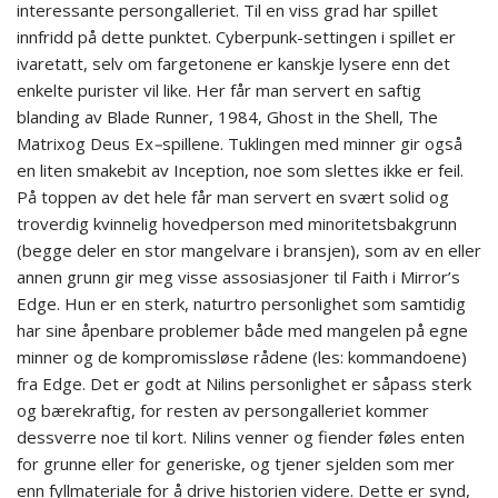
interessante persongalleriet. Til en viss grad har spillet
innfridd på dette punktet. Cyberpunk-settingen i spillet er
ivaretatt, selv om fargetonene er kanskje lysere enn det
enkelte purister vil like. Her får man servert en saftig
blanding av Blade Runner, 1984, Ghost in the Shell, The
Matrixog Deus Ex
–
spillene. Tuklingen med minner gir også
en liten smakebit av Inception, noe som slettes ikke er feil.
På toppen av det hele får man servert en svært solid og
troverdig kvinnelig hovedperson med minoritetsbakgrunn
(begge deler en stor mangelvare i bransjen), som av en eller
annen grunn gir meg visse assosiasjoner til Faith i Mirror’s
Edge. Hun er en sterk, naturtro personlighet som samtidig
har sine åpenbare problemer både med mangelen på egne
minner og de kompromissløse rådene (les: kommandoene)
fra Edge. Det er godt at Nilins personlighet er såpass sterk
og bærekraftig, for resten av persongalleriet kommer
dessverre noe til kort. Nilins venner og fiender føles enten
for grunne eller for generiske, og tjener sjelden som mer
enn fyllmateriale for å drive historien videre. Dette er synd,