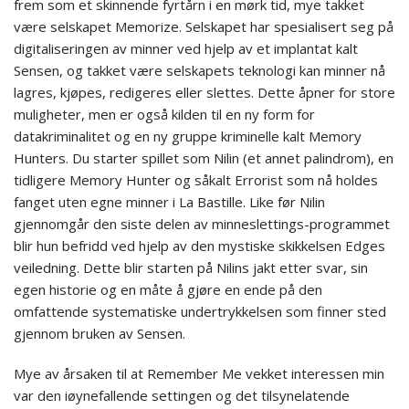
frem som et skinnende fyrtårn i en mørk tid, mye takket
være selskapet Memorize. Selskapet har spesialisert seg på
digitaliseringen av minner ved hjelp av et implantat kalt
Sensen, og takket være selskapets teknologi kan minner nå
lagres, kjøpes, redigeres eller slettes. Dette åpner for store
muligheter, men er også kilden til en ny form for
datakriminalitet og en ny gruppe kriminelle kalt Memory
Hunters. Du starter spillet som Nilin (et annet palindrom), en
tidligere Memory Hunter og såkalt Errorist som nå holdes
fanget uten egne minner i La Bastille. Like før Nilin
gjennomgår den siste delen av minneslettings-programmet
blir hun befridd ved hjelp av den mystiske skikkelsen Edges
veiledning. Dette blir starten på Nilins jakt etter svar, sin
egen historie og en måte å gjøre en ende på den
omfattende systematiske undertrykkelsen som finner sted
gjennom bruken av Sensen.
Mye av årsaken til at Remember Me vekket interessen min
var den iøynefallende settingen og det tilsynelatende