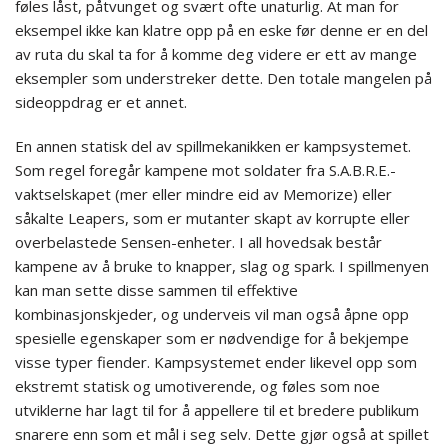
føles låst, påtvunget og svært ofte unaturlig. At man for
eksempel ikke kan klatre opp på en eske før denne er en del
av ruta du skal ta for å komme deg videre er ett av mange
eksempler som understreker dette. Den totale mangelen på
sideoppdrag er et annet.
En annen statisk del av spillmekanikken er kampsystemet.
Som regel foregår kampene mot soldater fra S.A.B.R.E.-
vaktselskapet (mer eller mindre eid av Memorize) eller
såkalte Leapers, som er mutanter skapt av korrupte eller
overbelastede Sensen-enheter. I all hovedsak består
kampene av å bruke to knapper, slag og spark. I spillmenyen
kan man sette disse sammen til effektive
kombinasjonskjeder, og underveis vil man også åpne opp
spesielle egenskaper som er nødvendige for å bekjempe
visse typer fiender. Kampsystemet ender likevel opp som
ekstremt statisk og umotiverende, og føles som noe
utviklerne har lagt til for å appellere til et bredere publikum
snarere enn som et mål i seg selv. Dette gjør også at spillet