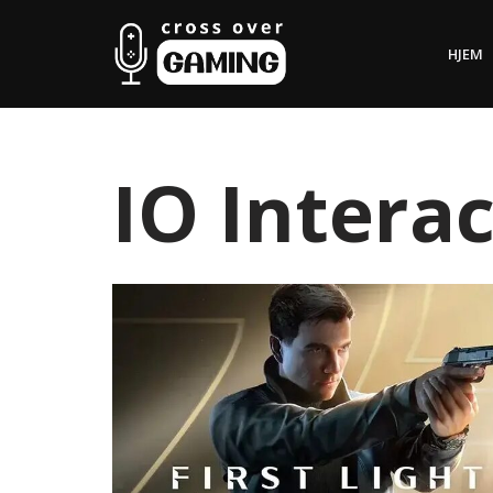
HJEM
Hopp
til
innholdet
IO Interac