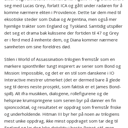
seg med Lucas Grey, forlatt ICA og gått under radaren for å
komme nærmere eliten i Providence. Dette tar dem med til
eksotiske steder som Dubai og Argentina, men også mer
hjemlige trakter som England og Tyskland. Samtidig utspiller
det seg et drama bak kulissene der fortiden til 47 og Grey
er i ferd med å innhente dem, og Diana kommer nærmere
sannheten om sine foreldres død.
Stilen i World of Assassination-trilogien fremstår som en
mørkere spionthriller tungt inspirert av serier som Bond og
Mission: Impossible, og det er en stil som danskene i IO
Interactive mestrer utmerket (det er dermed bare å glede
seg til deres neste prosjekt, som faktisk er et James Bond-
spill). Alt ifra musikken, dialogene, rollefigurene og de
helsprøe krumspringene som serien byr på danner en fin
spioncocktail, og resultatet er oppdrag som fremstår friske
og underholdende. Hitman III byr her på noen av trilogiens
mest unike oppdrag, ikke minst oppdraget som tar deg til
England og lar deg leke detektiv i beste Poirot-stil, men