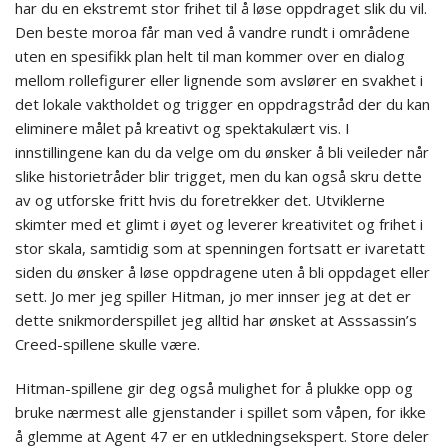
har du en ekstremt stor frihet til å løse oppdraget slik du vil.
Den beste moroa får man ved å vandre rundt i områdene
uten en spesifikk plan helt til man kommer over en dialog
mellom rollefigurer eller lignende som avslører en svakhet i
det lokale vaktholdet og trigger en oppdragstråd der du kan
eliminere målet på kreativt og spektakulært vis. I
innstillingene kan du da velge om du ønsker å bli veileder når
slike historietråder blir trigget, men du kan også skru dette
av og utforske fritt hvis du foretrekker det. Utviklerne
skimter med et glimt i øyet og leverer kreativitet og frihet i
stor skala, samtidig som at spenningen fortsatt er ivaretatt
siden du ønsker å løse oppdragene uten å bli oppdaget eller
sett. Jo mer jeg spiller Hitman, jo mer innser jeg at det er
dette snikmorderspillet jeg alltid har ønsket at Asssassin’s
Creed-spillene skulle være.
Hitman-spillene gir deg også mulighet for å plukke opp og
bruke nærmest alle gjenstander i spillet som våpen, for ikke
å glemme at Agent 47 er en utkledningsekspert. Store deler