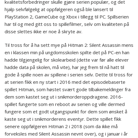
kvalitetsforbedringer skulle gjøre serien populær, og det
hjalp selvfølgelig at oppfølgeren også ble lansert til
PlayStation 2, GameCube og Xbox i tillegg til PC. Spillserien
har til og med gitt oss to spillefilmer, selv om kvaliteten på
disse slettes ikke er noe å skryte av.
Til tross for å ha sett mye på Hitman 2: Silent Assassin mens
en i klassen min på ungdomsskolen spilte det på PC-en han
hadde tilgjengelig for skolearbeid (dette var før alle elever
hadde data på skolen, må vite), har jeg frem til nå hatt til
gode å spille noen av spillene i serien selv. Dette til tross for
at serien fikk en ny start i 2016 med det episodebaserte
spillet Hitman, som høstet svært gode tilbakemeldinger fra
dem som kastet seg ut i snikmorderoppdragene. 2016-
spillet fungerte som en reboot av serien og ville dermed
fungere som et godt utgangspunkt for dem som ønsket å
kaste seg ut i snikmorderens eventyr. Dette spillet fikk
senere oppfølgeren Hitman 2 i 2018 (som da ikke må
forveksles med Silent Assassin nevnt over), og i januar i år