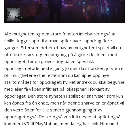
Alle muligheten og den store friheten innebærer også at
spillet legger opp til at man spiller hvert oppdrag flere
ganger. Ettersom det er et hav av muligheter i spillet vil du
ofte bruke første gjennomgang på å gjøre det kjent med
oppdraget, før du prøver deg på en spesifikk
oppdragsmetode neste gang. Jo mer du utforsker, jo større
blir mulighetene dine, ettersom du kan åpne opp nye
startområdet for oppdraget, hvilket antrekk du skal begynne
med eller få våpen infiltrert på lokasjonen i forkant av
oppdraget. Den store nyheten i spillet er snarveier som kun
kan åpnes fra én ende, men når denne snarveien er åpnet vil
den være åpen for alle senere gjennomganger av
oppdraget også. Det er også verdt å nevne at spillet også
kommer i VR til PlayStation, men da jeg har spilt Hitman III