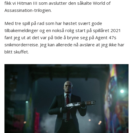
fikk vi Hitman III som avslutter den såkalte World of
Assassination-trilogien.
Med tre spill på rad som har høstet svært gode
tilbakemeldinger og en nokså rolig start på spillåret 2021
fant jeg ut at det var på tide å bryne seg på Agent 47s
snikmorderreise. Jeg kan allerede nå avsløre at jeg ikke har
blitt skuffet.