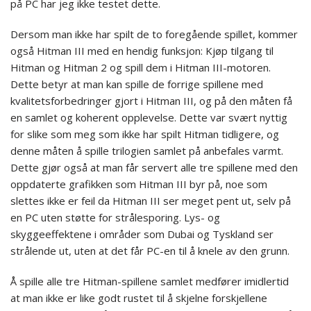
på PC har jeg ikke testet dette.
Dersom man ikke har spilt de to foregående spillet, kommer
også Hitman III med en hendig funksjon: Kjøp tilgang til
Hitman og Hitman 2 og spill dem i Hitman III-motoren.
Dette betyr at man kan spille de forrige spillene med
kvalitetsforbedringer gjort i Hitman III, og på den måten få
en samlet og koherent opplevelse. Dette var svært nyttig
for slike som meg som ikke har spilt Hitman tidligere, og
denne måten å spille trilogien samlet på anbefales varmt.
Dette gjør også at man får servert alle tre spillene med den
oppdaterte grafikken som Hitman III byr på, noe som
slettes ikke er feil da Hitman III ser meget pent ut, selv på
en PC uten støtte for strålesporing. Lys- og
skyggeeffektene i områder som Dubai og Tyskland ser
strålende ut, uten at det får PC-en til å knele av den grunn.
Å spille alle tre Hitman-spillene samlet medfører imidlertid
at man ikke er like godt rustet til å skjelne forskjellene