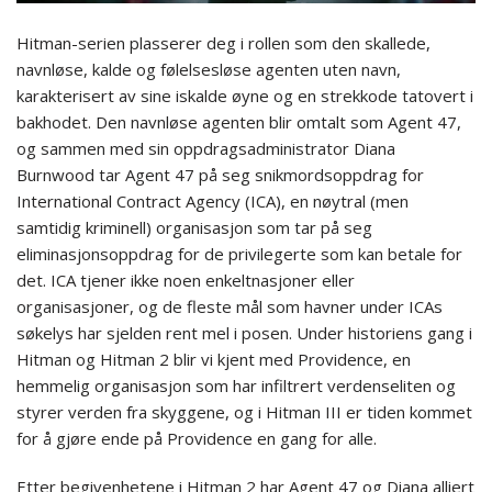
Hitman-serien plasserer deg i rollen som den skallede,
navnløse, kalde og følelsesløse agenten uten navn,
karakterisert av sine iskalde øyne og en strekkode tatovert i
bakhodet. Den navnløse agenten blir omtalt som Agent 47,
og sammen med sin oppdragsadministrator Diana
Burnwood tar Agent 47 på seg snikmordsoppdrag for
International Contract Agency (ICA), en nøytral (men
samtidig kriminell) organisasjon som tar på seg
eliminasjonsoppdrag for de privilegerte som kan betale for
det. ICA tjener ikke noen enkeltnasjoner eller
organisasjoner, og de fleste mål som havner under ICAs
søkelys har sjelden rent mel i posen. Under historiens gang i
Hitman og Hitman 2 blir vi kjent med Providence, en
hemmelig organisasjon som har infiltrert verdenseliten og
styrer verden fra skyggene, og i Hitman III er tiden kommet
for å gjøre ende på Providence en gang for alle.
Etter begivenhetene i Hitman 2 har Agent 47 og Diana alliert