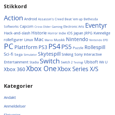
Stikkord
Action
Android
Assassin's Creed
Beat 'em up
Bethesda
Eventyr
Capcom
Softworks
Electronic Arts
Cross Older Gaming
Historie
Hack-and-slash
Japan
Kvinnelige
iOS
JRPG
Horror
Indie
Nintendo
Mac
rollefigurer
Linux
Musikk
Mario
Nintendo EPD
PC
PS4
PS5
Plattform
PS3
Rollespill
Puzzle
Skytespill
Sci-fi
Sniking
Sony Interactive
Sega
Simulator
Switch
Entertainment
Ubisoft
Wii U
Stadia
Switch 2
Teologi
Xbox One
Xbox Series X/S
Xbox 360
Kategorier
Andakt
Anmeldelser
Skriverier