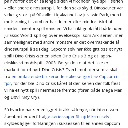
på hvorfor det er så lenge siden vi fikk noen nye spill i serien
– eller andre dinosaurspill, for den saks skyld. Dinosaurer var
virkelig stort på 90-tallet i kjølvannet av Jurassic Park, men i
motsetning til zombier har de mer eller mindre fislet ut i
sanden innenfor spillbransjen. Vi har riktignok fått både noen
Jurassic World-spill og overlevelsesspill som Ark-serien, men
sammenlignet med andre monstre er det overraskende få
dinosaurspill å se i dag. Capcom selv har ikke gitt oss et nytt
spill i Dino Crisis-serien siden Dino Crisis 3 og et Japan-
eksklusivt mobilspill i 2003. Betyr dette at det ikke er
marked for et nytt Dino Crisis? Tvert imot, dersom vi skal
tro
en omfattende brukerundersøkelse gjort av Capcom i
fjor
, for der ble Dino Crisis kåret til den serien der folk flest
vil ha et nytt spill i nærmeste fremtid (foran både Mega Man
og Devil May Cry).
Så hvorfor har serien ligget brakk så lenge, når interessen
åpenbart er der?
Ifølge serieskaper Shinji Mikami selv
skyldes ligger forklaringen i suksessen til en annen Capcom-