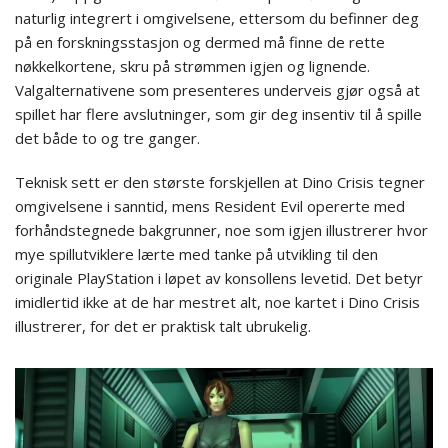
naturlig integrert i omgivelsene, ettersom du befinner deg
på en forskningsstasjon og dermed må finne de rette
nøkkelkortene, skru på strømmen igjen og lignende.
Valgalternativene som presenteres underveis gjør også at
spillet har flere avslutninger, som gir deg insentiv til å spille
det både to og tre ganger.
Teknisk sett er den største forskjellen at Dino Crisis tegner
omgivelsene i sanntid, mens Resident Evil opererte med
forhåndstegnede bakgrunner, noe som igjen illustrerer hvor
mye spillutviklere lærte med tanke på utvikling til den
originale PlayStation i løpet av konsollens levetid. Det betyr
imidlertid ikke at de har mestret alt, noe kartet i Dino Crisis
illustrerer, for det er praktisk talt ubrukelig.