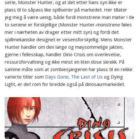
serie, Monster Hunter, og at det etter hans syn ikke er
plass til to såpass like spillserier på markedet. Her tillater
jeg meg å være uenig, både fordi monstrene man møter i de
to seriene er forskjellige (Monster Hunter-monstrene føles
mer i nærheten av drager etter mitt syn) og fordi det
spillmekaniske designet er vesensforskjellig. Mens Monster
Hunter handler om den lange og møysommelige jakten,
gjerne i fellesskap, handler Dino Crisis om overlevelse,
ressursforvaltning og ikke minst en liten dose skrekk. På
samme måte som at zombiesjangeren har plass til en rekke
varierte titler som
Days Gone
,
The Last of Us
og Dying
Light, er det rom for bredde også på dinosaurmarkedet.