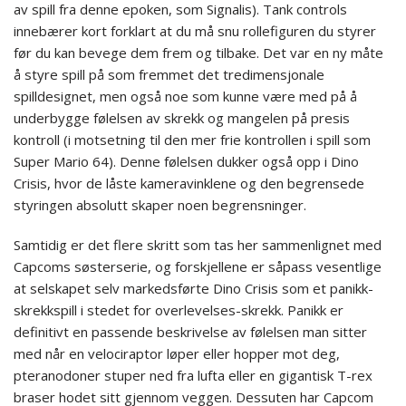
av spill fra denne epoken, som Signalis). Tank controls
innebærer kort forklart at du må snu rollefiguren du styrer
før du kan bevege dem frem og tilbake. Det var en ny måte
å styre spill på som fremmet det tredimensjonale
spilldesignet, men også noe som kunne være med på å
underbygge følelsen av skrekk og mangelen på presis
kontroll (i motsetning til den mer frie kontrollen i spill som
Super Mario 64). Denne følelsen dukker også opp i Dino
Crisis, hvor de låste kameravinklene og den begrensede
styringen absolutt skaper noen begrensninger.
Samtidig er det flere skritt som tas her sammenlignet med
Capcoms søsterserie, og forskjellene er såpass vesentlige
at selskapet selv markedsførte Dino Crisis som et panikk-
skrekkspill i stedet for overlevelses-skrekk. Panikk er
definitivt en passende beskrivelse av følelsen man sitter
med når en velociraptor løper eller hopper mot deg,
pteranodoner stuper ned fra lufta eller en gigantisk T-rex
braser hodet sitt gjennom veggen. Dessuten har Capcom