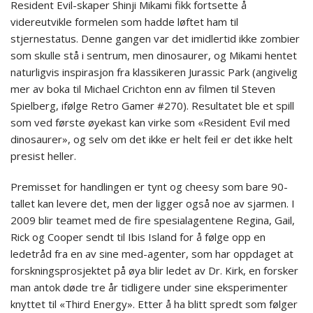
Resident Evil-skaper Shinji Mikami fikk fortsette å
videreutvikle formelen som hadde løftet ham til
stjernestatus. Denne gangen var det imidlertid ikke zombier
som skulle stå i sentrum, men dinosaurer, og Mikami hentet
naturligvis inspirasjon fra klassikeren Jurassic Park (angivelig
mer av boka til Michael Crichton enn av filmen til Steven
Spielberg, ifølge Retro Gamer #270). Resultatet ble et spill
som ved første øyekast kan virke som «Resident Evil med
dinosaurer», og selv om det ikke er helt feil er det ikke helt
presist heller.
Premisset for handlingen er tynt og cheesy som bare 90-
tallet kan levere det, men der ligger også noe av sjarmen. I
2009 blir teamet med de fire spesialagentene Regina, Gail,
Rick og Cooper sendt til Ibis Island for å følge opp en
ledetråd fra en av sine med-agenter, som har oppdaget at
forskningsprosjektet på øya blir ledet av Dr. Kirk, en forsker
man antok døde tre år tidligere under sine eksperimenter
knyttet til «Third Energy». Etter å ha blitt spredt som følger