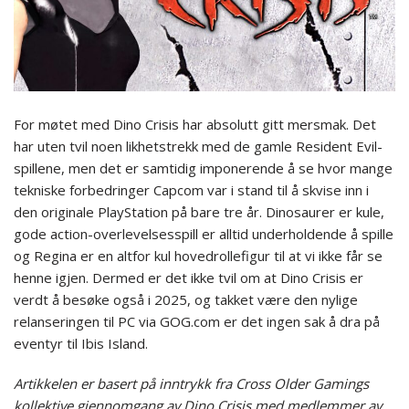
For møtet med Dino Crisis har absolutt gitt mersmak. Det
har uten tvil noen likhetstrekk med de gamle Resident Evil-
spillene, men det er samtidig imponerende å se hvor mange
tekniske forbedringer Capcom var i stand til å skvise inn i
den originale PlayStation på bare tre år. Dinosaurer er kule,
gode action-overlevelsesspill er alltid underholdende å spille
og Regina er en altfor kul hovedrollefigur til at vi ikke får se
henne igjen. Dermed er det ikke tvil om at Dino Crisis er
verdt å besøke også i 2025, og takket være den nylige
relanseringen til PC via GOG.com er det ingen sak å dra på
eventyr til Ibis Island.
Artikkelen er basert på inntrykk fra Cross Older Gamings
kollektive gjennomgang av Dino Crisis med medlemmer av