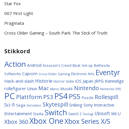
Star Fox
007 First Light
Pragmata
Cross Older Gaming – South Park: The Stick of Truth
Stikkord
Action
Android
Assassin's Creed
Beat 'em up
Bethesda
Eventyr
Capcom
Softworks
Electronic Arts
Cross Older Gaming
Historie
Hack-and-slash
Japan
Kvinnelige
iOS
JRPG
Horror
Indie
Nintendo
Mac
rollefigurer
Linux
Musikk
Mario
Nintendo EPD
PC
PS4
PS5
Plattform
PS3
Rollespill
Puzzle
Skytespill
Sci-fi
Sniking
Sony Interactive
Sega
Simulator
Switch
Entertainment
Ubisoft
Wii U
Stadia
Switch 2
Teologi
Xbox One
Xbox Series X/S
Xbox 360