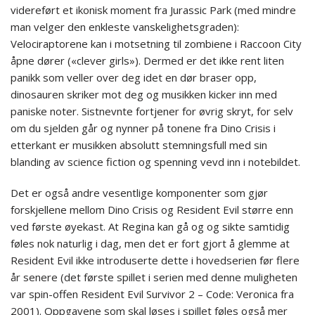
videreført et ikonisk moment fra Jurassic Park (med mindre
man velger den enkleste vanskelighetsgraden):
Velociraptorene kan i motsetning til zombiene i Raccoon City
åpne dører («clever girls»). Dermed er det ikke rent liten
panikk som veller over deg idet en dør braser opp,
dinosauren skriker mot deg og musikken kicker inn med
paniske noter. Sistnevnte fortjener for øvrig skryt, for selv
om du sjelden går og nynner på tonene fra Dino Crisis i
etterkant er musikken absolutt stemningsfull med sin
blanding av science fiction og spenning vevd inn i notebildet.
Det er også andre vesentlige komponenter som gjør
forskjellene mellom Dino Crisis og Resident Evil større enn
ved første øyekast. At Regina kan gå og og sikte samtidig
føles nok naturlig i dag, men det er fort gjort å glemme at
Resident Evil ikke introduserte dette i hovedserien før flere
år senere (det første spillet i serien med denne muligheten
var spin-offen Resident Evil Survivor 2 – Code: Veronica fra
2001). Oppgavene som skal løses i spillet føles også mer