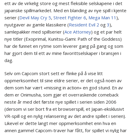
ett av de virkelig store og mest fleksible selskapene i det
japanske spillmarkedet. Med en blanding av nye spill i kjente
serier (
Devil May Cry 5
,
Street Fighter 6
,
Mega Man 11
),
nyutgaver av gamle klassikere (
Resident Evil 2
og
3
),
samlepakker med spillserier (
Ace Attorney
) og et par helt
nye titler (Exoprimal, Kunitsu-Gami: Path of the Goddess)
har de funnet en rytme som leverer gang på gang og som
har gjort dem til ett av mine favorittselskaper i bransjen i
dag.
Selv om Capcom stort sett er flinke på å vise litt
oppmerksomhet til sine eldre serier, er det også noen av
dem som har vært «missing in action» en god stund. En av
dem er Onimusha, som gjør et overraskende comeback
neste år med det første nye spillet i serien siden 2006
(dersom vi ser bort fra et browserspill, et Japan-eksklusivt
VR-spill og en nylig relansering av det andre spillet i serien).
Likevel er dette langt mer oppmerksomhet enn hva en
annen gammel Capcom-traver har fått, for spillet vi nylig har