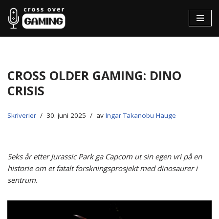
Hopp
til
innholdet
Cross Older Gaming: Dino
Crisis
Skriverier
30. juni 2025
av
Ingar Takanobu Hauge
Seks år etter Jurassic Park ga Capcom ut sin egen vri på en
historie om et fatalt forskningsprosjekt med dinosaurer i
sentrum.