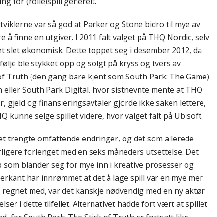
g for (rolle)spill generelt.
iklerne var så god at Parker og Stone bidro til mye av
e å finne en utgiver. I 2011 falt valget på THQ Nordic, selv
et slet økonomisk. Dette toppet seg i desember 2012, da
lje ble stykket opp og solgt på kryss og tvers av
k of Truth (den gang bare kjent som South Park: The Game)
n eller South Park Digital, hvor sistnevnte mente at THQ
ser, gjeld og finansieringsavtaler gjorde ikke saken lettere,
HQ kunne selge spillet videre, hvor valget falt på Ubisoft.
llet trengte omfattende endringer, og det som allerede
rligere forlenget med en seks måneders utsettelse. Det
pp som blander seg for mye inn i kreative prosesser og
terkant har innrømmet at det å lage spill var en mye mer
regnet med, var det kanskje nødvendig med en ny aktør
 i dette tilfellet. Alternativet hadde fort vært at spillet