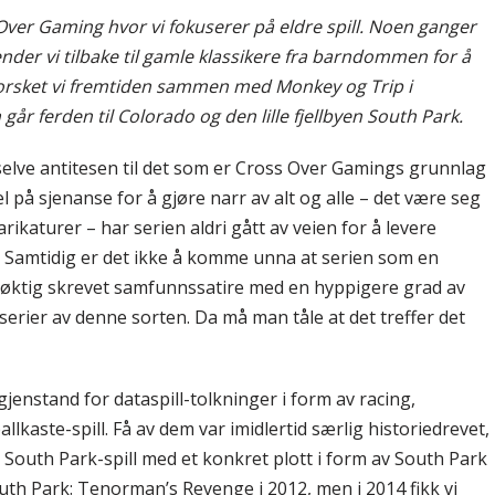
Over Gaming hvor vi fokuserer på eldre spill. Noen ganger
ender vi tilbake til gamle klassikere fra barndommen for å
orsket vi fremtiden sammen med Monkey og Trip i
r ferden til Colorado og den lille fjellbyen South Park.
selve antitesen til det som er Cross Over Gamings grunnlag
l på sjenanse for å gjøre narr av alt og alle – det være seg
aturer – har serien aldri gått av veien for å levere
. Samtidig er det ikke å komme unna at serien som en
kløktig skrevet samfunnssatire med en hyppigere grad av
 serier av denne sorten. Da må man tåle at det treffer det
gjenstand for dataspill-tolkninger i form av racing,
llkaste-spill. Få av dem var imidlertid særlig historiedrevet,
 et South Park-spill med et konkret plott i form av South Park
outh Park: Tenorman’s Revenge i 2012, men i 2014 fikk vi