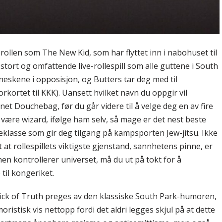
 rollen som The New Kid, som har flyttet inn i nabohuset til
t stort og omfattende live-rollespill som alle guttene i South
neskene i opposisjon, og Butters tar deg med til
ortet til KKK). Uansett hvilket navn du oppgir vil
t Douchebag, før du går videre til å velge deg en av fire
 være wizard, ifølge ham selv, så mage er det nest beste
keklasse som gir deg tilgang på kampsporten Jew-jitsu. Ikke
t at rollespillets viktigste gjenstand, sannhetens pinne, er
en kontrollerer universet, må du ut på tokt for å
 til kongeriket.
 Stick of Truth preges av den klassiske South Park-humoren,
ristisk vis nettopp fordi det aldri legges skjul på at dette