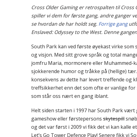
Cross Older Gaming er retrospalten til Cross 
spiller vi dem for første gang, andre ganger v
se hvordan de har holdt seg.
Forrige gang
utf
Enslaved: Odyssey to the West. Denne gangen gå
South Park kan ved første øyekast virke som 
og visjon. Med sitt grove språk og total mange
jomfru Maria, mormonere eller Muhammed-karik
sjokkerende humor og tråkke på (hellige) tær
konsekvens av dette har levert treffende og 
treffsikkerhet enn det som ofte er vanlige for
som står oss nært en gang iblant.
Helt siden starten i 1997 har South Park vært 
gameshow eller førstepersons
skytespill
snøba
og det var først i 2009 vi fikk det vi kan kalle
Let’s Go Tower Defence Play! Senere fikk vi S