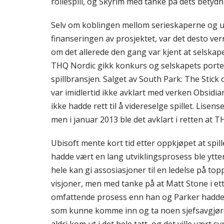
rollespill, og Skyrim med tanke på dets betydnin
Selv om koblingen mellom serieskaperne og utv
finanseringen av prosjektet, var det desto verr
om det allerede den gang var kjent at selskap
THQ Nordic gikk konkurs og selskapets portefø
spillbransjen. Salget av South Park: The Stic
var imidlertid ikke avklart med verken Obsidia
ikke hadde rett til å videreselge spillet. Lisen
men i januar 2013 ble det avklart i retten at T
Ubisoft mente kort tid etter oppkjøpet at spi
hadde vært en lang utviklingsprosess ble ytte
hele kan gi assosiasjoner til en ledelse på to
visjoner, men med tanke på at Matt Stone i et
omfattende prosess enn han og Parker hadde 
som kunne komme inn og ta noen sjefsavgjørelser