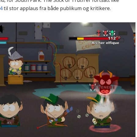
ynd, for South Park: The Stick of Truth er fortsatt like
14
til stor applaus fra både publikum og kritikere.