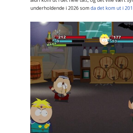
aldri kom ut i det hele tatt, og det ville vært s
underholdende i 2026 som
da det kom ut i 20