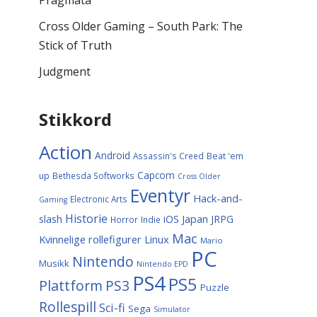
Pragmata
Cross Older Gaming – South Park: The
Stick of Truth
Judgment
Stikkord
Action
Android
Assassin's Creed
Beat 'em
Capcom
up
Bethesda Softworks
Cross Older
Eventyr
Hack-and-
Electronic Arts
Gaming
Historie
slash
Japan
iOS
JRPG
Horror
Indie
Mac
Kvinnelige rollefigurer
Linux
Mario
PC
Nintendo
Musikk
Nintendo EPD
PS4
PS5
Plattform
PS3
Puzzle
Rollespill
Sci-fi
Sega
Simulator