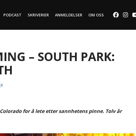
PODCAST
SKRIVERIER
ANMELDELSER
OM OSS
ing – South Park:
th
ge
 i Colorado for å lete etter sannhetens pinne. Tolv år