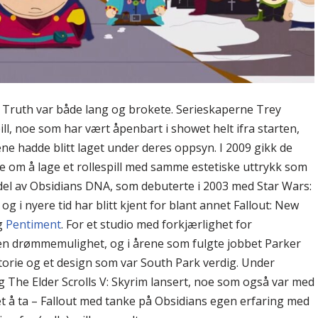
of Truth var både lang og brokete. Serieskaperne Trey
ill, noe som har vært åpenbart i showet helt ifra starten,
e hadde blitt laget under deres oppsyn. I 2009 gikk de
e om å lage et rollespill med samme estetiske uttrykk som
al del av Obsidians DNA, som debuterte i 2003 med Star Wars:
og i nyere tid har blitt kjent for blant annet Fallout: New
g
Pentiment
. For et studio med forkjærlighet for
e en drømmemulighet, og i årene som fulgte jobbet Parker
torie og et design som var South Park verdig. Under
g The Elder Scrolls V: Skyrim lansert, noe som også var med
t å ta – Fallout med tanke på Obsidians egen erfaring med