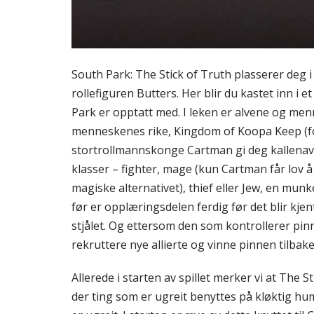
South Park: The Stick of Truth plasserer deg i
rollefiguren Butters. Her blir du kastet inn i e
Park er opptatt med. I leken er alvene og men
menneskenes rike, Kingdom of Koopa Keep (fork
stortrollmannskonge Cartman gi deg kallenavne
klasser – fighter, mage (kun Cartman får lov å
magiske alternativet), thief eller Jew, en mun
før er opplæringsdelen ferdig før det blir kjen
stjålet. Og ettersom den som kontrollerer pinn
rekruttere nye allierte og vinne pinnen tilbake
Allerede i starten av spillet merker vi at The
der ting som er ugreit benyttes på kløktig humo