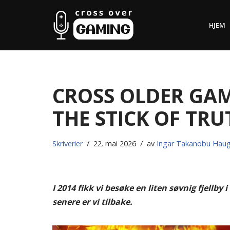
HJEM
Hopp
til
innholdet
Cross Older Gam
The Stick of Tru
Skriverier
22. mai 2026
av
Ingar Takanobu Hau
I 2014 fikk vi besøke en liten søvnig fjellby
senere er vi tilbake.