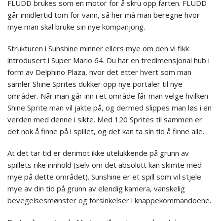
FLUDD brukes som en motor for å skru opp farten. FLUDD
går imidlertid tom for vann, så her må man beregne hvor
mye man skal bruke sin nye kompanjong.
Strukturen i Sunshine minner ellers mye om den vi fikk
introdusert i Super Mario 64. Du har en tredimensjonal hub i
form av Delphino Plaza, hvor det etter hvert som man
samler Shine Sprites dukker opp nye portaler til nye
områder. Når man går inn i et område får man velge hvilken
Shine Sprite man vil jakte på, og dermed slippes man løs i en
verden med denne i sikte. Med 120 Sprites til sammen er
det nok å finne på i spillet, og det kan ta sin tid å finne alle.
At det tar tid er derimot ikke utelukkende på grunn av
spillets rike innhold (selv om det absolutt kan skimte med
mye på dette området). Sunshine er et spill som vil stjele
mye av din tid på grunn av elendig kamera, vanskelig
bevegelsesmønster og forsinkelser i knappekommandoene.