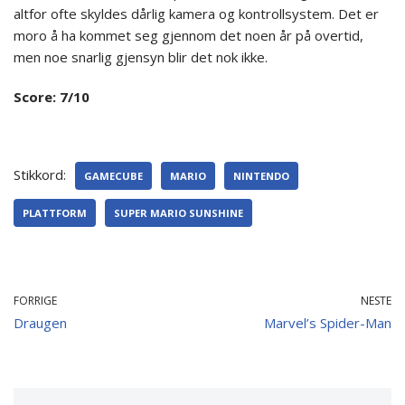
altfor ofte skyldes dårlig kamera og kontrollsystem. Det er
moro å ha kommet seg gjennom det noen år på overtid,
men noe snarlig gjensyn blir det nok ikke.
Score: 7/10
Stikkord:
GAMECUBE
MARIO
NINTENDO
PLATTFORM
SUPER MARIO SUNSHINE
FORRIGE
NESTE
Draugen
Marvel’s Spider-Man