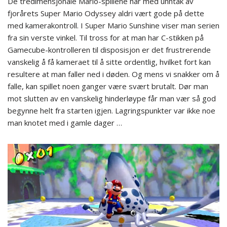
De tredimensjonale Mario-spillene har med unntak av
fjorårets Super Mario Odyssey aldri vært gode på dette
med kamerakontroll. I Super Mario Sunshine viser man serien
fra sin verste vinkel. Til tross for at man har C-stikken på
Gamecube-kontrolleren til disposisjon er det frustrerende
vanskelig å få kameraet til å sitte ordentlig, hvilket fort kan
resultere at man faller ned i døden. Og mens vi snakker om å
falle, kan spillet noen ganger være svært brutalt. Dør man
mot slutten av en vanskelig hinderløype får man vær så god
begynne helt fra starten igjen. Lagringspunkter var ikke noe
man knotet med i gamle dager …