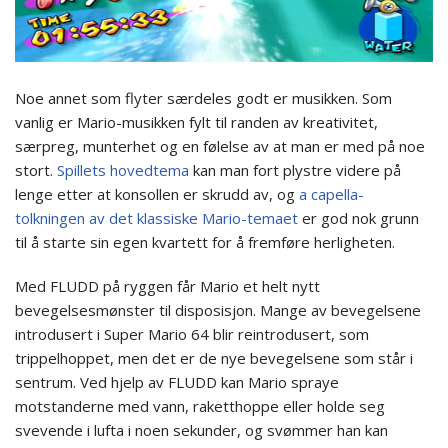
Noe annet som flyter særdeles godt er musikken. Som
vanlig er Mario-musikken fylt til randen av kreativitet,
særpreg, munterhet og en følelse av at man er med på noe
stort.
Spillets hovedtema
kan man fort plystre videre på
lenge etter at konsollen er skrudd av, og
a capella-
tolkningen av det klassiske Mario-temaet
er god nok grunn
til å starte sin egen kvartett for å fremføre herligheten.
Med FLUDD på ryggen får Mario et helt nytt
bevegelsesmønster til disposisjon. Mange av bevegelsene
introdusert i Super Mario 64 blir reintrodusert, som
trippelhoppet, men det er de nye bevegelsene som står i
sentrum. Ved hjelp av FLUDD kan Mario spraye
motstanderne med vann, raketthoppe eller holde seg
svevende i lufta i noen sekunder, og svømmer han kan