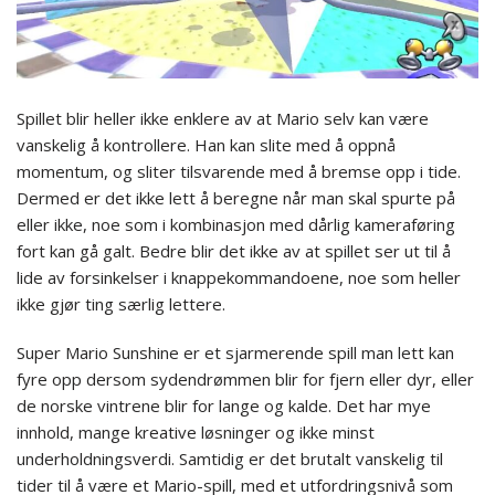
Spillet blir heller ikke enklere av at Mario selv kan være
vanskelig å kontrollere. Han kan slite med å oppnå
momentum, og sliter tilsvarende med å bremse opp i tide.
Dermed er det ikke lett å beregne når man skal spurte på
eller ikke, noe som i kombinasjon med dårlig kameraføring
fort kan gå galt. Bedre blir det ikke av at spillet ser ut til å
lide av forsinkelser i knappekommandoene, noe som heller
ikke gjør ting særlig lettere.
Super Mario Sunshine er et sjarmerende spill man lett kan
fyre opp dersom sydendrømmen blir for fjern eller dyr, eller
de norske vintrene blir for lange og kalde. Det har mye
innhold, mange kreative løsninger og ikke minst
underholdningsverdi. Samtidig er det brutalt vanskelig til
tider til å være et Mario-spill, med et utfordringsnivå som