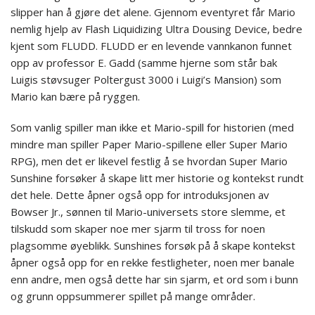
slipper han å gjøre det alene. Gjennom eventyret får Mario
nemlig hjelp av Flash Liquidizing Ultra Dousing Device, bedre
kjent som FLUDD. FLUDD er en levende vannkanon funnet
opp av professor E. Gadd (samme hjerne som står bak
Luigis støvsuger Poltergust 3000 i Luigi’s Mansion) som
Mario kan bære på ryggen.
Som vanlig spiller man ikke et Mario-spill for historien (med
mindre man spiller Paper Mario-spillene eller Super Mario
RPG), men det er likevel festlig å se hvordan Super Mario
Sunshine forsøker å skape litt mer historie og kontekst rundt
det hele. Dette åpner også opp for introduksjonen av
Bowser Jr., sønnen til Mario-universets store slemme, et
tilskudd som skaper noe mer sjarm til tross for noen
plagsomme øyeblikk. Sunshines forsøk på å skape kontekst
åpner også opp for en rekke festligheter, noen mer banale
enn andre, men også dette har sin sjarm, et ord som i bunn
og grunn oppsummerer spillet på mange områder.