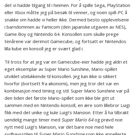
det vi hadde tilgang til i heimen. For å spille Sega, PlayStation
eller Xbox måtte jeg på besøk til venner, og noen spill-PC å
snakke om hadde vi heller ikke. Dermed besto opplevelsene
i barndommen av Famicom (den japanske utgaven av NES),
Game Boy og Nintendo 64. Konsollen som skulle prege
tenårene var derimot Gamecube, og fortsatt er Nintendos
lilla kube en konsoll jeg er svært glad i.
Til tross for at jeg var en Gamecube-eier hadde jeg aldri et
eget eksemplar av Super Mario Sunshine, Mario-spillet
utviklet utelukkende til konsollen. Jeg kan ikke si sikkert
hvorfor (bortsett fra økonomi), men jeg tror det var en
kombinasjon med timing og stil. Super Mario Sunshine var på
den tiden det første Mario-spillet som ikke ble gitt ut
sammen med en Nintendo-konsoll, en ære som lillebror Luigi
fikk med det unike og kule Luigi’s Mansion. Etter å ha tilbrakt
uendelig mange timer med
Super Mario 64
og prøvd noe
nytt med Luigi’s Mansion, var det bare noe med hele
sydhavsstilen til
Super Mario Sunshine
som ikke appellerte