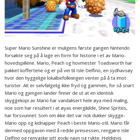
Super Mario Sunshine er muligens første gangen Nintendo
forsøkte seg på å lage en form for historie i et av Mario-
hovedspillene. Mario, Peach og hovmester Toadsworth har
pakket koffertene og er på vei til Isle Delfino, en sydhavsøy
hvor den hyggelige lokalbefolkningen venter på å ta imot
turister. Alt er selvfølgelig ikke fryd og gammen, for så snart
Mario og gjengen lander finner de ut at en identisk
skyggekopi av Mario har vandalisert hele øya med maling,
noe som har resultert i at øyas energikilde, Shine Sprites,
har forsvunnet. Som om ikke det var nok dukker skygge-
Mario opp og kidnapper Peach i beste Mario-stil. Mario får
dermed oppgaven med å redde prinsessen, rengjøre Isle
Delfino og renvaske sitt gode navn og rykte. Heldigvis