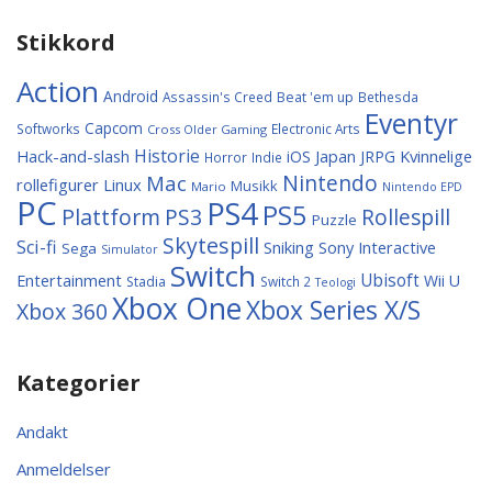
Stikkord
Action
Android
Assassin's Creed
Beat 'em up
Bethesda
Eventyr
Capcom
Softworks
Electronic Arts
Cross Older Gaming
Historie
Hack-and-slash
Japan
Kvinnelige
iOS
JRPG
Horror
Indie
Nintendo
Mac
rollefigurer
Linux
Musikk
Mario
Nintendo EPD
PC
PS4
PS5
Plattform
PS3
Rollespill
Puzzle
Skytespill
Sci-fi
Sniking
Sony Interactive
Sega
Simulator
Switch
Entertainment
Ubisoft
Wii U
Stadia
Switch 2
Teologi
Xbox One
Xbox Series X/S
Xbox 360
Kategorier
Andakt
Anmeldelser