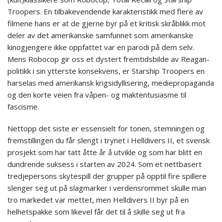
Troopers. En tilbakevendende karakteristikk med flere av
filmene hans er at de gjerne byr på et kritisk skråblikk mot
deler av det amerikanske samfunnet som amerikanske
kinogjengere ikke oppfattet var en parodi på dem selv.
Mens Robocop gir oss et dystert fremtidsbilde av Reagan-
politikk i sin ytterste konsekvens, er Starship Troopers en
harselas med amerikansk krigsidyllisering, mediepropaganda
og den korte veien fra våpen- og maktentusiasme til
fascisme.
Nettopp det siste er essensielt for tonen, stemningen og
fremstillingen du får slengt i trynet i Helldivers II, et svensk
prosjekt som har tatt åtte år å utvikle og som har blitt en
dundrende suksess i starten av 2024. Som et nettbasert
tredjepersons skytespill der grupper på opptil fire spillere
slenger seg ut på slagmarker i verdensrommet skulle man
tro markedet var mettet, men Helldivers II byr på en
helhetspakke som likevel får det til å skille seg ut fra