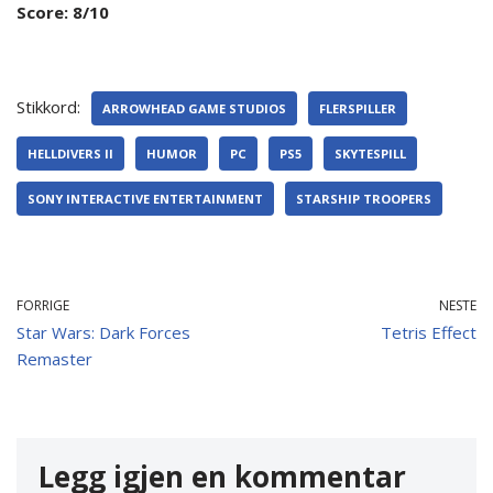
Score: 8/10
Stikkord:
ARROWHEAD GAME STUDIOS
FLERSPILLER
HELLDIVERS II
HUMOR
PC
PS5
SKYTESPILL
SONY INTERACTIVE ENTERTAINMENT
STARSHIP TROOPERS
FORRIGE
NESTE
Star Wars: Dark Forces
Tetris Effect
Remaster
Legg igjen en kommentar