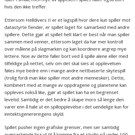
hvis den ikke treffer.
Ettersom Helldivers II er et lagspill hvor dere kun spiller mot
datastyrte fiender, er spillet laget for samarbeid med andre
spillere. Dette gjør at spillet helt klart er best når man spiller
sammen med venner, ettersom laget da har mer kontroll
over målene på slagmarken og kan koordinere angrep mye
lettere. Noe av dette faller bort ved å spille alene eller med
tilfeldige på nettet, selv om det skal sies at opplevelsen
føles mye bedre enn i mange andre nettbaserte skytespill
(trolig fordi man ikke spiller mot andre mennesker). Dette,
kombinert med at mange av oppdragene og planetene kan
oppleves nokså like, gjør at spillet kan ha en begrenset
levetid. Samtidig er det bedre å skape moro så lenge den
varer enn å hale ut en spillopplevelse i det uendelige kun for
inntektsgenereringens skyld.
Spillet pusher ingen grafiske grenser, men ser samtidig
overraskende bra ut til å komme fra et studio på under 100