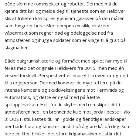
både slemme rominsekter og roboter. Dermed må du
kjenne ditt kall og melde deg til tjeneste som en Helldiver
slik at friheten kan spres gjennom galaksen på den måten
som fungerer best: Med pompøs musikk, ekstrem
våpenmakt som regner død og ødeleggelse ned fra
atmosfæren og ihugga soldater som er villige til å gi alt på
slagmarken.
Både bakgrunnshistorie og formålet med spillet har mye til
felles med det originale Helldivers fra 2015, men med én
vesensforskjell: Perspektivet er endret fra ovenfra-og-ned
til tredjeperson. Dermed kommer du mye tettere på de
intense kampene og skuddvekslingene mot Terminids og
Automatons, og dette er også med på å løfte
spillopplevelsen. Helt fra du skytes ned romskipet ditt i
atmosfæren ned i en brennende kule mot jorda i beste Halo
3: ODST-stil, kastes du inn i golde og fiendtlige landskaper
der både flora og fauna er innstilt på å gjøre kål på deg. Som
bare en liten brikke i det store krigsmaskineriet står det