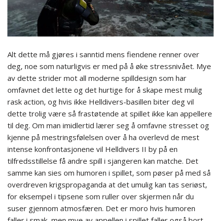
Alt dette må gjøres i sanntid mens fiendene renner over
deg, noe som naturligvis er med på å øke stressnivået. Mye
av dette strider mot all moderne spilldesign som har
omfavnet det lette og det hurtige for å skape mest mulig
rask action, og hvis ikke Helldivers-basillen biter deg vil
dette trolig være så frastøtende at spillet ikke kan appellere
til deg. Om man imidlertid lærer seg å omfavne stresset og
kjenne på mestringsfølelsen over å ha overlevd de mest
intense konfrontasjonene vil Helldivers II by på en
tilfredsstillelse få andre spill i sjangeren kan matche. Det
samme kan sies om humoren i spillet, som pøser på med så
overdreven krigspropaganda at det umulig kan tas seriøst,
for eksempel i tipsene som ruller over skjermen når du
suser gjennom atmosfæren. Det er moro hvis humoren
faller i smak, men mye av appellen i spillet faller også bort