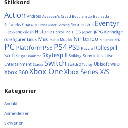
Stikkord
Action
Android
Assassin's Creed
Beat 'em up
Bethesda
Eventyr
Capcom
Softworks
Electronic Arts
Cross Older Gaming
Historie
Hack-and-slash
Japan
Kvinnelige
iOS
JRPG
Horror
Indie
Nintendo
Mac
rollefigurer
Linux
Musikk
Mario
Nintendo EPD
PC
PS4
PS5
Plattform
PS3
Rollespill
Puzzle
Skytespill
Sci-fi
Sniking
Sony Interactive
Sega
Simulator
Switch
Entertainment
Ubisoft
Wii U
Stadia
Switch 2
Teologi
Xbox One
Xbox Series X/S
Xbox 360
Kategorier
Andakt
Anmeldelser
Skriverier