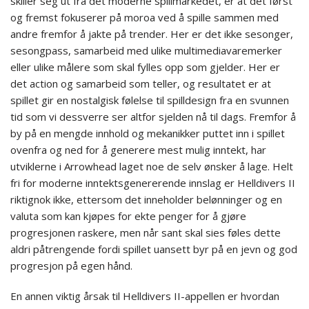
skiller seg ut fra det moderne spillmarkedet, er at det først
og fremst fokuserer på moroa ved å spille sammen med
andre fremfor å jakte på trender. Her er det ikke sesonger,
sesongpass, samarbeid med ulike multimediavaremerker
eller ulike målere som skal fylles opp som gjelder. Her er
det action og samarbeid som teller, og resultatet er at
spillet gir en nostalgisk følelse til spilldesign fra en svunnen
tid som vi dessverre ser altfor sjelden nå til dags. Fremfor å
by på en mengde innhold og mekanikker puttet inn i spillet
ovenfra og ned for å generere mest mulig inntekt, har
utviklerne i Arrowhead laget noe de selv ønsker å lage. Helt
fri for moderne inntektsgenererende innslag er Helldivers II
riktignok ikke, ettersom det inneholder belønninger og en
valuta som kan kjøpes for ekte penger for å gjøre
progresjonen raskere, men når sant skal sies føles dette
aldri påtrengende fordi spillet uansett byr på en jevn og god
progresjon på egen hånd.
En annen viktig årsak til Helldivers II-appellen er hvordan