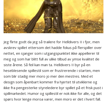
Jeg flirte godt da jeg så trailere for Helldivers II i fjor, men
avskrev spillet ettersom det hadde fokus på flerspiller over
nettet, en sjanger som i utgangspunktet ikke appellerer til
meg og som har blitt full av ulike tilbud av ymse kvalitet de
siste årene. Så feil kan man ta. Helldivers II byr på en
heseblesende spillestil som er frustrerende i starten, men
som blir stadig mer moro jo mer den mestres. Med et
design som åpenbart kommer fra hjertet til utviklerne og
ikke fra pengesterke styreledere byr spillet på et frisk pust i
spillmarkedet. Humor og spillestil er nok ikke for alle, og det
spørs hvor lenge moroa varer, men moro er det i hvert fall.