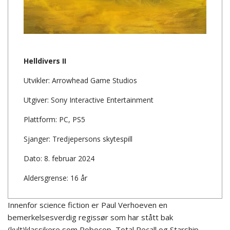
Helldivers II
Utvikler: Arrowhead Game Studios
Utgiver: Sony Interactive Entertainment
Plattform: PC, PS5
Sjanger: Tredjepersons skytespill
Dato: 8. februar 2024
Aldersgrense: 16 år
Innenfor science fiction er Paul Verhoeven en
bemerkelsesverdig regissør som har stått bak
(kult)klassikere som Robocop, Total Recall og Starship