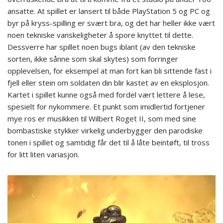
ansatte. At spillet er lansert til både PlayStation 5 og PC og
byr på kryss-spilling er svært bra, og det har heller ikke vært
noen tekniske vanskeligheter å spore knyttet til dette.
Dessverre har spillet noen bugs iblant (av den tekniske
sorten, ikke sånne som skal skytes) som forringer
opplevelsen, for eksempel at man fort kan bli sittende fast i
fjell eller stein om soldaten din blir kastet av en eksplosjon.
Kartet i spillet kunne også med fordel vært lettere å lese,
spesielt for nykommere. Et punkt som imidlertid fortjener
mye ros er musikken til Wilbert Roget II, som med sine
bombastiske stykker virkelig underbygger den parodiske
tonen i spillet og samtidig får det til å låte beintøft, til tross
for litt liten variasjon.