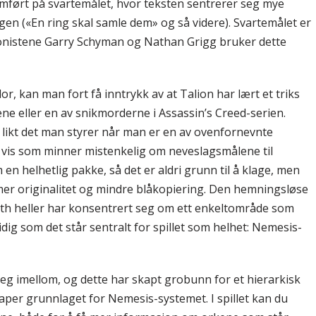
mført på svartemålet, hvor teksten sentrerer seg mye
en («En ring skal samle dem» og så videre). Svartemålet er
ponistene Garry Schyman og Nathan Grigg bruker dette
, kan man fort få inntrykk av at Talion har lært et triks
ne eller en av snikmorderne i Assassin’s Creed-serien.
 likt det man styrer når man er en av ovenfornevnte
 vis som minner mistenkelig om neveslagsmålene til
en helhetlig pakke, så det er aldri grunn til å klage, men
er originalitet og mindre blåkopiering. Den hemningsløse
th heller har konsentrert seg om ett enkeltområde som
ig som det står sentralt for spillet som helhet: Nemesis-
eg imellom, og dette har skapt grobunn for et hierarkisk
kaper grunnlaget for Nemesis-systemet. I spillet kan du