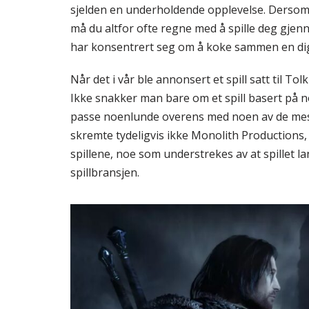
sjelden en underholdende opplevelse. Dersom de
må du altfor ofte regne med å spille deg gjen
har konsentrert seg om å koke sammen en dig
Når det i vår ble annonsert et spill satt til T
Ikke snakker man bare om et spill basert på no
passe noenlunde overens med noen av de mest
skremte tydeligvis ikke Monolith Productions, s
spillene, noe som understrekes av at spillet la
spillbransjen.