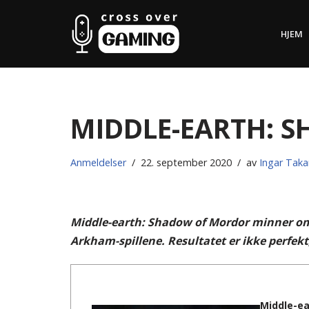
HJEM
Hopp
til
innholdet
Middle-earth: 
Anmeldelser
22. september 2020
av
Ingar Tak
Middle-earth: Shadow of Mordor minner om
Arkham-spillene. Resultatet er ikke perfekt
Middle-ea