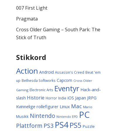
007 First Light
Pragmata
Cross Older Gaming – South Park: The
Stick of Truth
Stikkord
Action
Android
Assassin's Creed
Beat 'em
Capcom
up
Bethesda Softworks
Cross Older
Eventyr
Hack-and-
Electronic Arts
Gaming
Historie
slash
Japan
iOS
JRPG
Horror
Indie
Mac
Kvinnelige rollefigurer
Linux
Mario
PC
Nintendo
Musikk
Nintendo EPD
PS4
PS5
Plattform
PS3
Puzzle