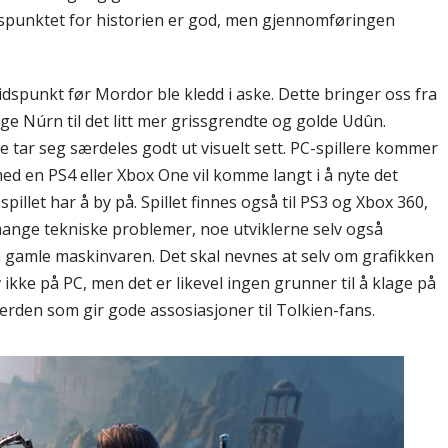
spunktet for historien er god, men gjennomføringen
dspunkt før Mordor ble kledd i aske. Dette bringer oss fra
ge Núrn til det litt mer grissgrendte og golde Udûn.
e tar seg særdeles godt ut visuelt sett. PC-spillere kommer
 med en PS4 eller Xbox One vil komme langt i å nyte det
illet har å by på. Spillet finnes også til PS3 og Xbox 360,
mange tekniske problemer, noe utviklerne selv også
n gamle maskinvaren. Det skal nevnes at selv om grafikken
v ikke på PC, men det er likevel ingen grunner til å klage på
verden som gir gode assosiasjoner til Tolkien-fans.