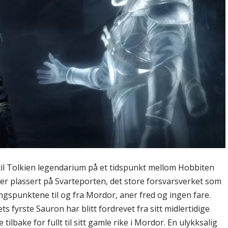
il Tolkien legendarium på et tidspunkt mellom Hobbiten
r plassert på Svarteporten, det store forsvarsverket som
angspunktene til og fra Mordor, aner fred og ingen fare.
ets fyrste Sauron har blitt fordrevet fra sitt midlertidige
tilbake for fullt til sitt gamle rike i Mordor. En ulykksalig