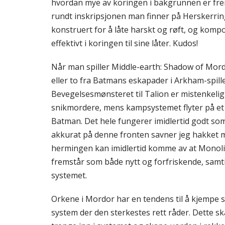
hvordan mye av koringen i bakgrunnen er fre
rundt inskripsjonen man finner på Herskerring
konstruert for å låte harskt og røft, og kom
effektivt i koringen til sine låter. Kudos!
Når man spiller Middle-earth: Shadow of Mordor
eller to fra Batmans eskapader i Arkham-spille
Bevegelsesmønsteret til Talion er mistenkelig
snikmordere, mens kampsystemet flyter på et
Batman. Det hele fungerer imidlertid godt som 
akkurat på denne fronten savner jeg hakket m
hermingen kan imidlertid komme av at Monoli
fremstår som både nytt og forfriskende, samtid
systemet.
Orkene i Mordor har en tendens til å kjempe s
system der den sterkestes rett råder. Dette s