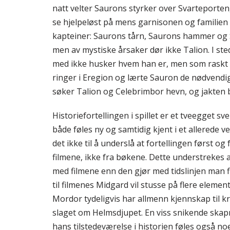
natt velter Saurons styrker over Svarteporte
se hjelpeløst på mens garnisonen og familie
kapteiner: Saurons tårn, Saurons hammer og S
men av mystiske årsaker dør ikke Talion. I ste
med ikke husker hvem han er, men som raskt 
ringer i Eregion og lærte Sauron de nødvend
søker Talion og Celebrimbor hevn, og jakten b
Historiefortellingen i spillet er et tveegget s
både føles ny og samtidig kjent i et allerede v
det ikke til å underslå at fortellingen først o
filmene, ikke fra bøkene. Dette understrekes 
med filmene enn den gjør med tidslinjen man f
til filmenes Midgard vil stusse på flere elemen
Mordor tydeligvis har allmenn kjennskap til kr
slaget om Helmsdjupet. En viss snikende skapni
hans tilstedeværelse i historien føles også no