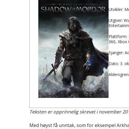
Utvikler: 
Utgiver: Wa
Entertainm
Plattform:
360, Xbox
Sjanger: Ac
Dato: 3. o
Aldersgren
Teksten er opprinnelig skrevet i november 2014,
Med høyst få unntak, som for eksempel Arkham