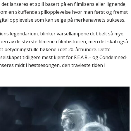
t lanseres et spill basert på en filmlisens eller lignende,
nom en skuffende spillopplevelse hvor man først og fremst
ital opplevelse som kan selge på merkenavnets suksess.
olkiens legendarium, blinker varsellampene dobbelt så mye.
en av de største filmene i filmhistorien, men det skal også
 betydningsfulle bøkene i det 20. århundre. Dette
elskapet tidligere mest kjent for F.E.A.R
.
– og Condemned-
nseres midt i høstsesongen, den travleste tiden i