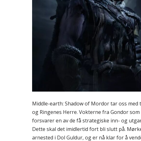
Middle-earth: Shadow of Mordor tar oss med t
og Ringenes Herre. Vokterne fra Gondor som e
forsvarer en av de få strategiske inn- og utg
Dette skal det imidlertid fort bli slutt på. Mørk
arnested i Dol Guldur, og er nå klar for å vende 