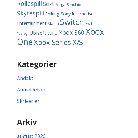
Rollespill
Sci-fi
Sega
Simulator
Skytespill
Sniking
Sony Interactive
Switch
Entertainment
Stadia
Switch 2
Xbox
Xbox 360
Ubisoft
Wii U
Teologi
One
Xbox Series X/S
Kategorier
Andakt
Anmeldelser
Skriverier
Arkiv
august 2026