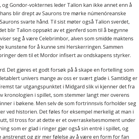
n, og Gondor-vokternes leder Talion kan ikke annet enn å
n hans blir drept av Saurons tre mørke númenóreanske
aurons svarte hånd. Til sist møter også Talion sverdet,
det blir Talion oppsøkt av et gjenferd som til å begynne
viser seg å være Celebrimbor, alven som smidde maktens
ige kunstene for å kunne smi Herskerringen. Sammen
ringer dem til et Mordor infisert av ondskapens styrker.
verd. Det gjøres et godt forsøk på å skape en fortelling som
eletablert univers mange av oss er svært glade i. Samtidig er
g fremst tar utgangspunktet i Midgard slik vi kjenner det fra
av kronologien i spillet, som stemmer langt mer overens
inner i bøkene. Men selv de som fortrinnsvis forholder seg
ter ved historien. Det føles for eksempel merkelig at man i
utt, til tross for at dette er et overraskelsesmoment under
ng som er glad i ringer gjør også sin entré i spillet, og
e anstrengt og gir mer følelse av å være en form for fan