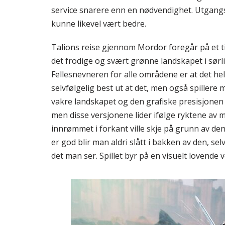
service snarere enn en nødvendighet. Utgang
kunne likevel vært bedre.
Talions reise gjennom Mordor foregår på et ti
det frodige og svært grønne landskapet i sørli
Fellesnevneren for alle områdene er at det hel
selvfølgelig best ut at det, men også spillere
vakre landskapet og den grafiske presisjonen sp
men disse versjonene lider ifølge ryktene av 
innrømmet i forkant ville skje på grunn av de
er god blir man aldri slått i bakken av den, sel
det man ser. Spillet byr på en visuelt lovende 