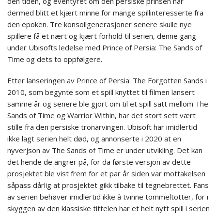
den tiden, og eventyret om den persiske prinsen har
dermed blitt et kjært minne for mange spillinteresserte fra
den epoken. Tre konsollgenerasjoner senere skulle nye
spillere få et nært og kjært forhold til serien, denne gang
under Ubisofts ledelse med Prince of Persia: The Sands of
Time og dets to oppfølgere.
Etter lanseringen av Prince of Persia: The Forgotten Sands i
2010, som begynte som et spill knyttet til filmen lansert
samme år og senere ble gjort om til et spill satt mellom The
Sands of Time og Warrior Within, har det stort sett vært
stille fra den persiske tronarvingen. Ubisoft har imidlertid
ikke lagt serien helt død, og annonserte i 2020 at en
nyverjson av The Sands of Time er under utvikling. Det kan
det hende de angrer på, for da første versjon av dette
prosjektet ble vist frem for et par år siden var mottakelsen
såpass dårlig at prosjektet gikk tilbake til tegnebrettet. Fans
av serien behøver imidlertid ikke å tvinne tommeltotter, for i
skyggen av den klassiske tittelen har et helt nytt spill i serien