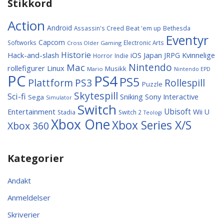
Stikkord
Action
Android
Assassin's Creed
Beat 'em up
Bethesda
Eventyr
Capcom
Softworks
Electronic Arts
Cross Older Gaming
Historie
Hack-and-slash
Japan
Kvinnelige
iOS
JRPG
Horror
Indie
Nintendo
Mac
rollefigurer
Linux
Musikk
Mario
Nintendo EPD
PC
PS4
PS5
Plattform
PS3
Rollespill
Puzzle
Skytespill
Sci-fi
Sniking
Sony Interactive
Sega
Simulator
Switch
Entertainment
Ubisoft
Wii U
Stadia
Switch 2
Teologi
Xbox One
Xbox Series X/S
Xbox 360
Kategorier
Andakt
Anmeldelser
Skriverier