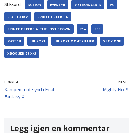
Stikkord:
ACTION
EVENTYR
METROIDVANIA
PC
PLATTFORM
PRINCE OF PERSIA
PRINCE OF PERSIA: THE LOST CROWN
PS4
PS5
SWITCH
UBISOFT
UBISOFT MONTPELLIER
XBOX ONE
XBOX SERIES X/S
FORRIGE
NESTE
Kampen mot synd i Final
Mighty No. 9
Fantasy X
Legg igjen en kommentar