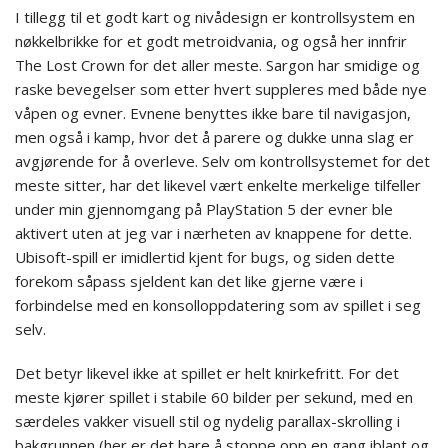
I tillegg til et godt kart og nivådesign er kontrollsystem en
nøkkelbrikke for et godt metroidvania, og også her innfrir
The Lost Crown for det aller meste. Sargon har smidige og
raske bevegelser som etter hvert suppleres med både nye
våpen og evner. Evnene benyttes ikke bare til navigasjon,
men også i kamp, hvor det å parere og dukke unna slag er
avgjørende for å overleve. Selv om kontrollsystemet for det
meste sitter, har det likevel vært enkelte merkelige tilfeller
under min gjennomgang på PlayStation 5 der evner ble
aktivert uten at jeg var i nærheten av knappene for dette.
Ubisoft-spill er imidlertid kjent for bugs, og siden dette
forekom såpass sjeldent kan det like gjerne være i
forbindelse med en konsolloppdatering som av spillet i seg
selv.
Det betyr likevel ikke at spillet er helt knirkefritt. For det
meste kjører spillet i stabile 60 bilder per sekund, med en
særdeles vakker visuell stil og nydelig parallax-skrolling i
bakgrunnen (her er det bare å stoppe opp en gang iblant og