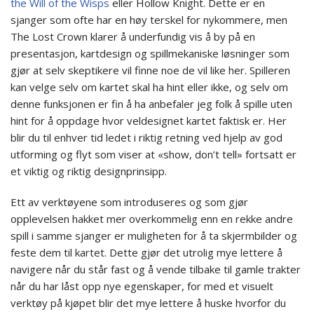
the Will of the Wisps
eller Hollow Knight. Dette er en
sjanger som ofte har en høy terskel for nykommere, men
The Lost Crown klarer å underfundig vis å by på en
presentasjon, kartdesign og spillmekaniske løsninger som
gjør at selv skeptikere vil finne noe de vil like her. Spilleren
kan velge selv om kartet skal ha hint eller ikke, og selv om
denne funksjonen er fin å ha anbefaler jeg folk å spille uten
hint for å oppdage hvor veldesignet kartet faktisk er. Her
blir du til enhver tid ledet i riktig retning ved hjelp av god
utforming og flyt som viser at «show, don’t tell» fortsatt er
et viktig og riktig designprinsipp.
Ett av verktøyene som introduseres og som gjør
opplevelsen hakket mer overkommelig enn en rekke andre
spill i samme sjanger er muligheten for å ta skjermbilder og
feste dem til kartet. Dette gjør det utrolig mye lettere å
navigere når du står fast og å vende tilbake til gamle trakter
når du har låst opp nye egenskaper, for med et visuelt
verktøy på kjøpet blir det mye lettere å huske hvorfor du