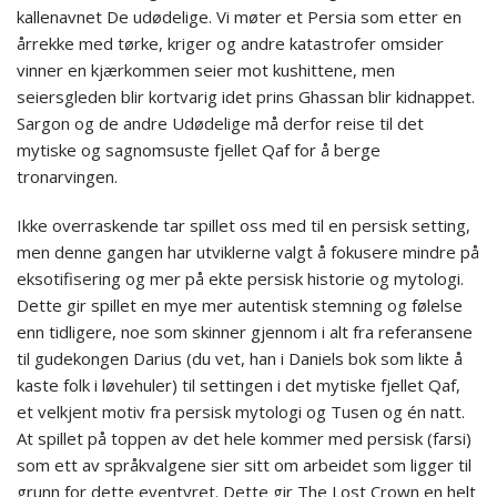
kallenavnet De udødelige. Vi møter et Persia som etter en
årrekke med tørke, kriger og andre katastrofer omsider
vinner en kjærkommen seier mot kushittene, men
seiersgleden blir kortvarig idet prins Ghassan blir kidnappet.
Sargon og de andre Udødelige må derfor reise til det
mytiske og sagnomsuste fjellet Qaf for å berge
tronarvingen.
Ikke overraskende tar spillet oss med til en persisk setting,
men denne gangen har utviklerne valgt å fokusere mindre på
eksotifisering og mer på ekte persisk historie og mytologi.
Dette gir spillet en mye mer autentisk stemning og følelse
enn tidligere, noe som skinner gjennom i alt fra referansene
til gudekongen Darius (du vet, han i Daniels bok som likte å
kaste folk i løvehuler) til settingen i det mytiske fjellet Qaf,
et velkjent motiv fra persisk mytologi og Tusen og én natt.
At spillet på toppen av det hele kommer med persisk (farsi)
som ett av språkvalgene sier sitt om arbeidet som ligger til
grunn for dette eventyret. Dette gir The Lost Crown en helt