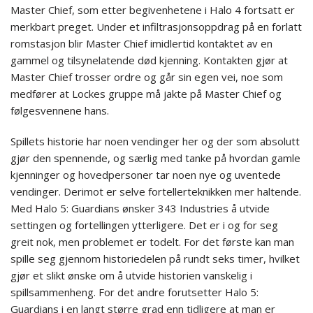
Master Chief, som etter begivenhetene i Halo 4 fortsatt er
merkbart preget. Under et infiltrasjonsoppdrag på en forlatt
romstasjon blir Master Chief imidlertid kontaktet av en
gammel og tilsynelatende død kjenning. Kontakten gjør at
Master Chief trosser ordre og går sin egen vei, noe som
medfører at Lockes gruppe må jakte på Master Chief og
følgesvennene hans.
Spillets historie har noen vendinger her og der som absolutt
gjør den spennende, og særlig med tanke på hvordan gamle
kjenninger og hovedpersoner tar noen nye og uventede
vendinger. Derimot er selve fortellerteknikken mer haltende.
Med Halo 5: Guardians ønsker 343 Industries å utvide
settingen og fortellingen ytterligere. Det er i og for seg
greit nok, men problemet er todelt. For det første kan man
spille seg gjennom historiedelen på rundt seks timer, hvilket
gjør et slikt ønske om å utvide historien vanskelig i
spillsammenheng. For det andre forutsetter Halo 5:
Guardians i en langt større grad enn tidligere at man er