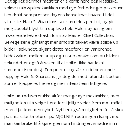
Det spillet derimot mestrer er å kombinere den klassiske,
solide Halo-spillmekanikken med nye forbedringer pakket inn
i en drakt som presser dagens konsollmaskinvare til det
ytterste. Halo 5: Guardians ser særdeles pent ut, og gir
meg absolutt lyst til å oppleve hele Halo-sagaen igjen i
tilsvarende lekre drakt i form av Master Chief Collection.
Bevegelsene går langt mer smooth takket være solide 60
bilder i sekundet, skjønt dette medfører en varierende
bildekvalitet mellom 900p og 1080p (ønsket om 60 bilder i
sekundet er også årsaken til at spillet ikke har lokal
samarbeidsmodus). Tempoet er også skrudd noenlunde
opp, og Halo 5: Guardians gir deg dermed futuristisk action
som er kjappere, friere og mer intenst enn tidligere.
Spillet introduserer ikke altfor mange nye mekanikker, men
muligheten til å velge flere forskjellige veier frem mot målet
er en kjærkommen nyhet. Nytt er også muligheten for å skru
på små rakettmotorer på MJOLNIR-rustningen i kamp, noe
man kan bruke til å kjøre gjennom hindringer, smadre inn i