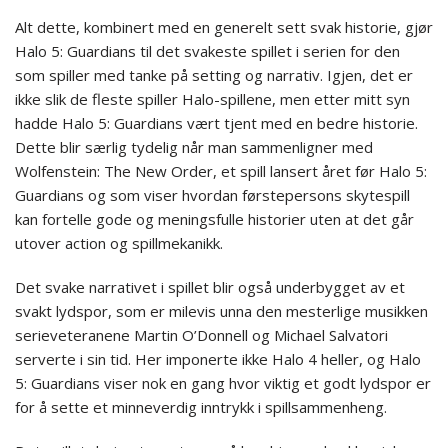
Alt dette, kombinert med en generelt sett svak historie, gjør
Halo 5: Guardians til det svakeste spillet i serien for den
som spiller med tanke på setting og narrativ. Igjen, det er
ikke slik de fleste spiller Halo-spillene, men etter mitt syn
hadde Halo 5: Guardians vært tjent med en bedre historie.
Dette blir særlig tydelig når man sammenligner med
Wolfenstein: The New Order, et spill lansert året før Halo 5:
Guardians og som viser hvordan førstepersons skytespill
kan fortelle gode og meningsfulle historier uten at det går
utover action og spillmekanikk.
Det svake narrativet i spillet blir også underbygget av et
svakt lydspor, som er milevis unna den mesterlige musikken
serieveteranene Martin O’Donnell og Michael Salvatori
serverte i sin tid. Her imponerte ikke Halo 4 heller, og Halo
5: Guardians viser nok en gang hvor viktig et godt lydspor er
for å sette et minneverdig inntrykk i spillsammenheng.