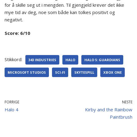
for å skille seg ut i mengden. Til gjengjeld krever det ikke
mye tid av deg, noe som både kan tolkes positivt og
negativt.
Score: 6/10
Stikkord:
343 INDUSTRIES
HALO
HALO 5: GUARDIANS
MICROSOFT STUDIOS
SCI-FI
SKYTESPILL
XBOX ONE
FORRIGE
NESTE
Halo 4
Kirby and the Rainbow
Paintbrush