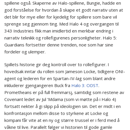
spillene også. Skaperne av Halo-spillene, Bungie, hadde en
god forståelse for hvordan å skape et godt narrativ uten at
det blir for mye eller for kjedelig for spillere som bare vil
sprenge seg gjennom ting. Med Halo 4 og overgangen til
343 Industries fikk man imidlertid en merkbar endring i
narrativ teknikk og rollefigurenes personligheter. Halo 5:
Guardians fortsetter denne trenden, noe som har sine
fordeler og ulemper.
Spillets historie gir deg kontroll over to rollefigurer. I
hovedsak inntar du rollen som Jameson Locke, tidligere ONI-
agent og lederen for en Spartan-IV-lag som blant andre
inkluderer gjengangeren Buck fra
Halo 3: ODST
.
Prometheans er på full fremmarsj, samtidig som restene av
Covenant ledet av Jul ‘Mdama (som vi møtte på i Halo 4)
fortsatt nekter å gi slipp på ideologien sin. Det er midt i en
konfrontasjon mellom disse to styrkene at Locke og
kompani får vite at en ny og større trussel er i ferd med å
våkne til live. Parallelt følger vi historien til gode gamle