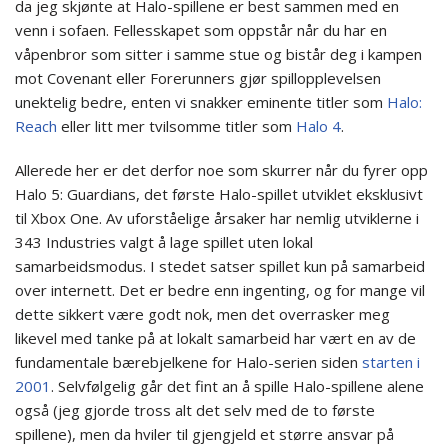
da jeg skjønte at Halo-spillene er best sammen med en
venn i sofaen. Fellesskapet som oppstår når du har en
våpenbror som sitter i samme stue og bistår deg i kampen
mot Covenant eller Forerunners gjør spillopplevelsen
unektelig bedre, enten vi snakker eminente titler som
Halo:
Reach
eller litt mer tvilsomme titler som
Halo 4
.
Allerede her er det derfor noe som skurrer når du fyrer opp
Halo 5: Guardians, det første Halo-spillet utviklet eksklusivt
til Xbox One. Av uforståelige årsaker har nemlig utviklerne i
343 Industries valgt å lage spillet uten lokal
samarbeidsmodus. I stedet satser spillet kun på samarbeid
over internett. Det er bedre enn ingenting, og for mange vil
dette sikkert være godt nok, men det overrasker meg
likevel med tanke på at lokalt samarbeid har vært en av de
fundamentale bærebjelkene for Halo-serien siden
starten i
2001
. Selvfølgelig går det fint an å spille Halo-spillene alene
også (jeg gjorde tross alt det selv med de to første
spillene), men da hviler til gjengjeld et større ansvar på