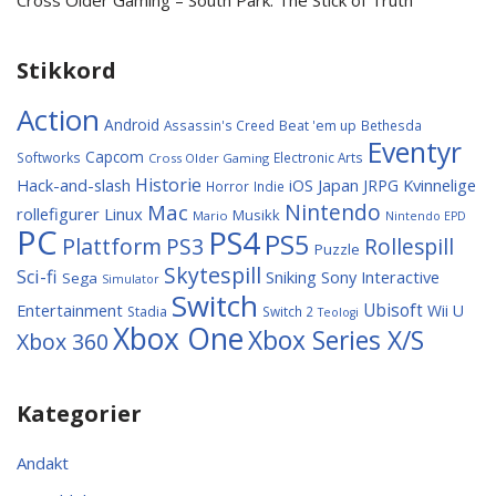
Cross Older Gaming – South Park: The Stick of Truth
Stikkord
Action
Android
Assassin's Creed
Beat 'em up
Bethesda
Eventyr
Capcom
Softworks
Electronic Arts
Cross Older Gaming
Historie
Hack-and-slash
Japan
Kvinnelige
iOS
JRPG
Horror
Indie
Nintendo
Mac
rollefigurer
Linux
Musikk
Mario
Nintendo EPD
PC
PS4
PS5
Plattform
PS3
Rollespill
Puzzle
Skytespill
Sci-fi
Sniking
Sony Interactive
Sega
Simulator
Switch
Entertainment
Ubisoft
Wii U
Stadia
Switch 2
Teologi
Xbox One
Xbox Series X/S
Xbox 360
Kategorier
Andakt